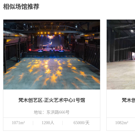
相似场馆推荐
梵木创艺区-正火艺术中心1号馆
梵木
地址：东洪路666号
1071m²
1200人
65000/天
1082m²