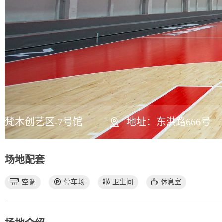
梵木创艺区-7号馆
地址：东洪路666号
场地配套
空调
停车场
卫生间
休息室