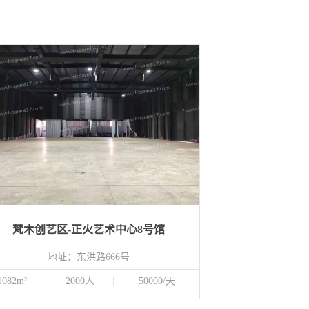
梵木创艺区-正火艺术中心8号馆
地址：东洪路666号
1082m²
2000人
50000/天