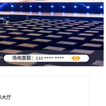
场地直联：
133 **** ****
布大厅