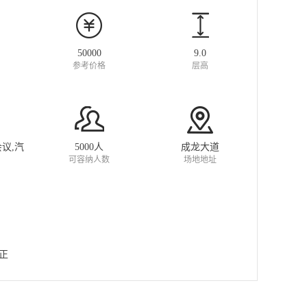
50000
9.0
参考价格
层高
议,汽
5000人
成龙大道
可容纳人数
场地地址
正