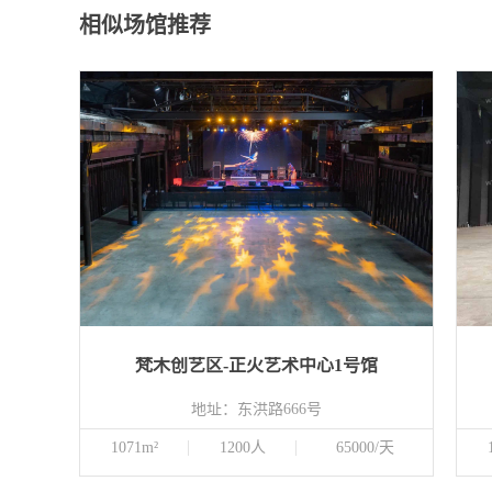
相似场馆推荐
梵木创艺区-正火艺术中心1号馆
地址：东洪路666号
1071m²
1200人
65000/天