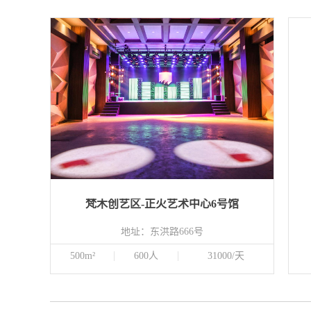
梵木创艺区-正火艺术中心6号馆
地址：东洪路666号
500m²
600人
31000/天