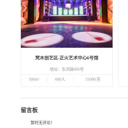
梵木创艺区-正火艺术中心6号馆
地址：东洪路666号
500m²
600人
31000/天
留言板
暂时无评论！