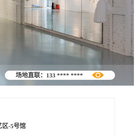
场地直联：
133 **** ****
区-5号馆