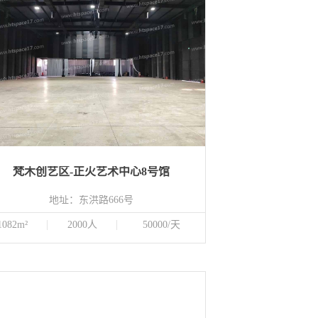
梵木创艺区-正火艺术中心8号馆
地址：东洪路666号
1082m²
2000人
50000/天