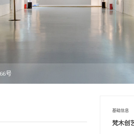
66号
基础信息
梵木创艺