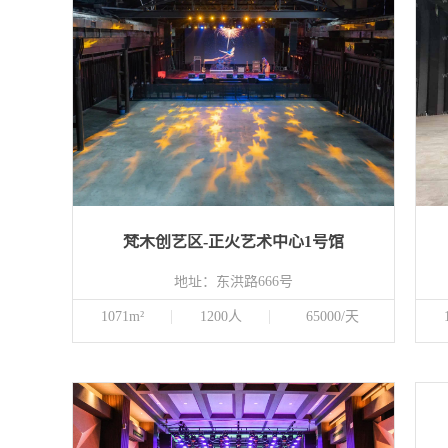
梵木创艺区-正火艺术中心1号馆
地址：东洪路666号
1071m²
1200人
65000/天