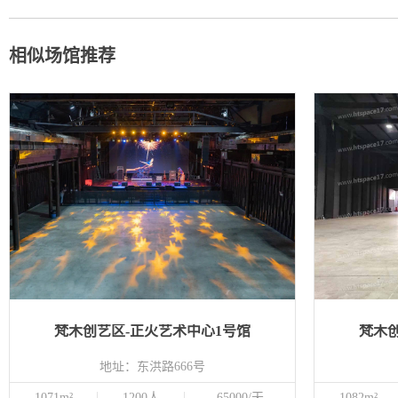
相似场馆推荐
梵木创艺区-正火艺术中心1号馆
梵木
地址：东洪路666号
1071m²
1200人
65000/天
1082m²