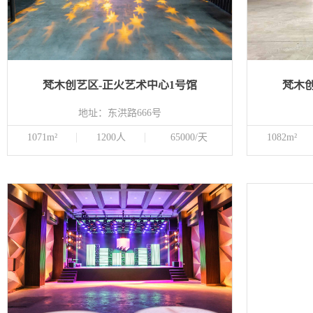
梵木创艺区-正火艺术中心1号馆
梵木
地址：东洪路666号
1071m²
1200人
65000/天
1082m²