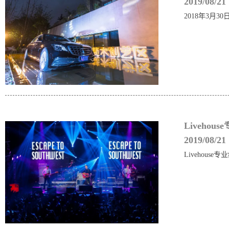
2019/08/21
2018年3月
Liveho
2019/08/21
Livehou