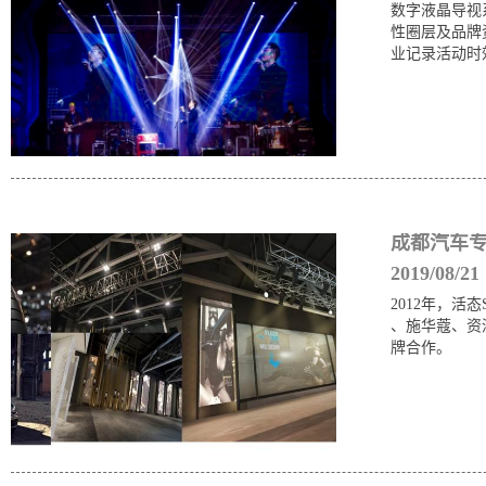
数字液晶导视
性圈层及品牌
业记录活动时
成都汽车专
2019/08/21
2012年，活
、施华蔻、资深
牌合作。