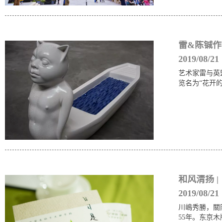
雷&陈铖作
2019/08/21
艺术家雷与英
览名为“花开
和风清扬 
2019/08/21
川嶋秀勝，關
55年。东京