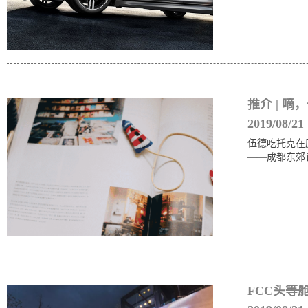
推介 | 
2019/08/21
伍德吃托克在
——成都东郊记
FCC头等