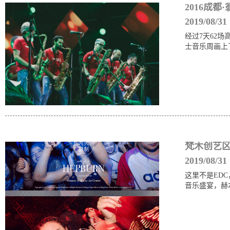
2016成都
2019/08/31
经过7天62
士音乐周画上
梵木创艺区 | 
2019/08/31
这里不是EDC
音乐盛宴，赫本 Un