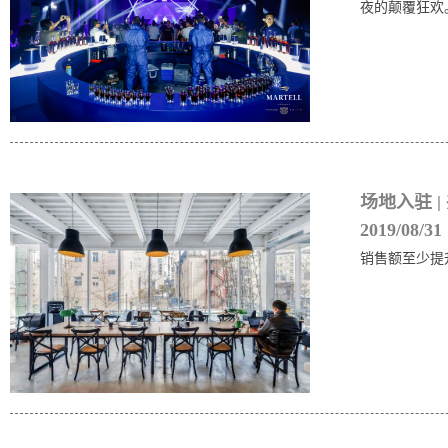
夜的颠覆狂欢
场地入驻 
2019/08/31
销售额至少提