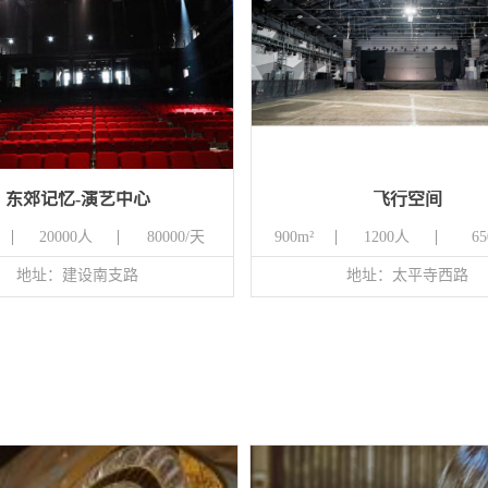
东郊记忆-演艺中心
飞行空间
20000人
80000/天
900m²
1200人
65
地址：建设南支路
地址：太平寺西路