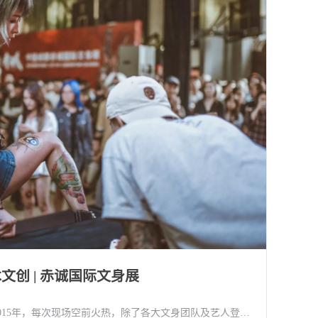
文创 | 赤诚国际文身展
的神经……每次展会共有超过300余组海内外文身艺人的参加，带来丰富、独立有态度的文身文化。 对于传统的文身展来说，赤诚文身展是特别的、年轻的、极具包容度的存在，充满着一万种令人兴奋的可能性。推广年轻、新派的文身艺术家同时，还将Art Battle，拳赛，音乐演出等一系列新鲜、强劲的元素融合，开启一场无与伦比的青年文化碰撞！