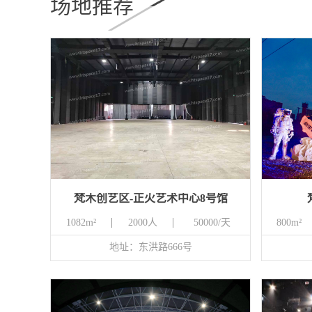
场地推荐
梵木创艺区-正火艺术中心8号馆
1082m²
2000人
50000/天
800m²
地址：东洪路666号