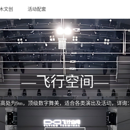
木文创
活动配套
—飞行空间—
高处为9m，顶级数字舞美，适合各类演出及活动，详询：133 