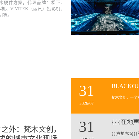
技术硬件方案，代理品牌：松下、
投影机、VIVITEK（丽讯）投影机、
影机等。
31
梵木文创，一个
2026/07
31
UT之外：梵木文创，
{{{在地声场}}}
成的城市文化现场