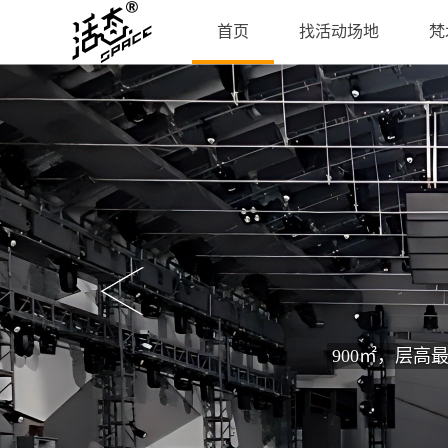
首页
找活动场地
梵
900㎡，层高最