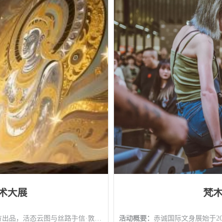
术大展
梵木
外流失文物、互动装置、快闪商店等多种形式传承汇经典文化，再创国潮风尚。
活动概要：
赤诚国际文身展始于2015年，每次现场空前火热，除了各大文身团队及艺人登场，精彩活动Art Battle，拳赛，创意市集等触发你躁动