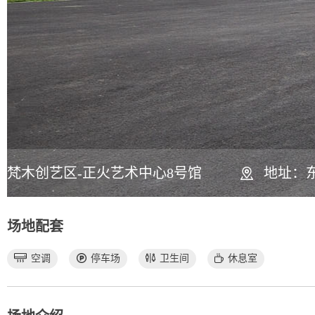
梵木创艺区-正火艺术中心8号馆
地址：东
场地配套
空调
停车场
卫生间
休息室