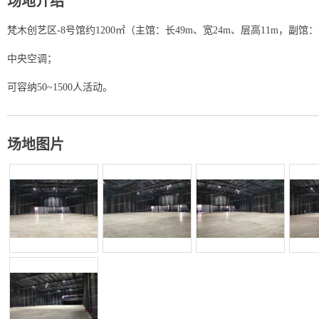
场地介绍
梵木创艺区-8号馆约1200㎡（主馆：长49m、宽24m、层高11m，副馆：
中央空调；
可容纳50~1500人活动。
场地图片