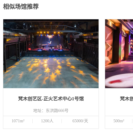
相似场馆推荐
梵木创艺区-正火艺术中心1号馆
梵木
地址：东洪路666号
1071m²
1200人
65000/天
500m²