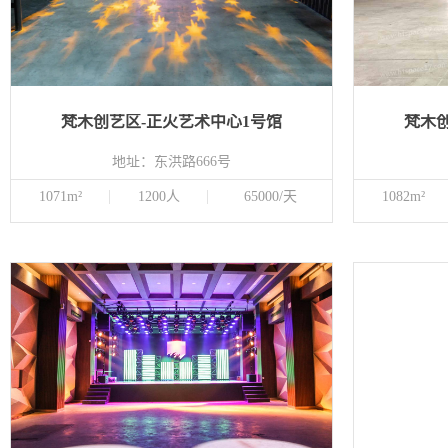
梵木创艺区-正火艺术中心1号馆
梵木
地址：东洪路666号
1071m²
1200人
65000/天
1082m²