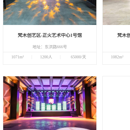
梵木创艺区-正火艺术中心1号馆
梵木
地址：东洪路666号
1071m²
1200人
65000/天
1082m²