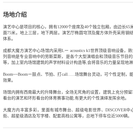
场地介绍
演艺中心是项目的核心，拥有12000个座席及40个独立包厢，由边长6
面75米。地上三层，地下两层。演艺厅椭圆穹顶及魔方体外壳采用钢
体系。
成都大魔方演艺中心场馆内采用Lー acoustics k1世界顶级音响设
列音响是专业音响中的劳斯菜斯，是各个大型演唱会和顶级音乐节目的
等，加上室内场馆建筑的声学材料设计构造等,会将音乐的力量呈现地
Boom~~Boomー鼓点、节拍、打call......场馆舞台灵动，可个性
效果。
场馆内拥有西南最大的升降舞台，全场无死角的设置，建筑上充分预留功
看台的演艺和环形看台的体育赛事功能,有更大的个性演绎发挥余地。
大魔方内丰富多彩，里面有城市舞台、超级电影世界、DISCOVER中心
街、超星级酒店及写字楼、配套高档公寓等，总地下停车位近5000辆。