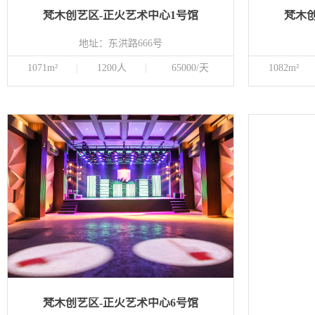
梵木创艺区-正火艺术中心1号馆
梵木
地址：东洪路666号
1071m²
1200人
65000/天
1082m²
梵木创艺区-正火艺术中心6号馆