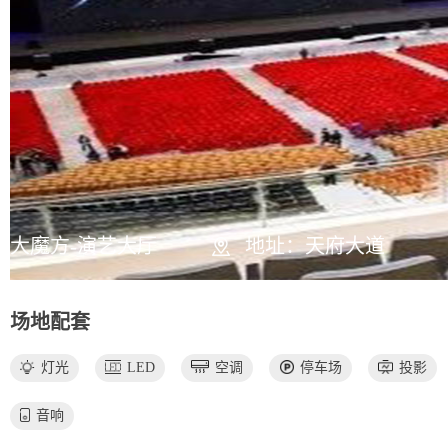
大魔方-演艺大厅
地址：天府大道
场地配套
灯光
LED
空调
停车场
投影
音响