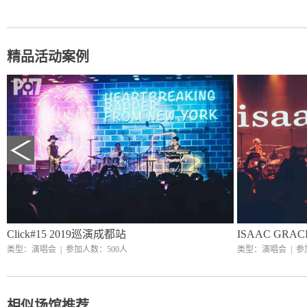
精品活动案例
Click#15 2019巡演成都站
ISAAC GRA
类型：演唱会
|
参加人数：500人
类型：演唱会
|
参
相似场馆推荐