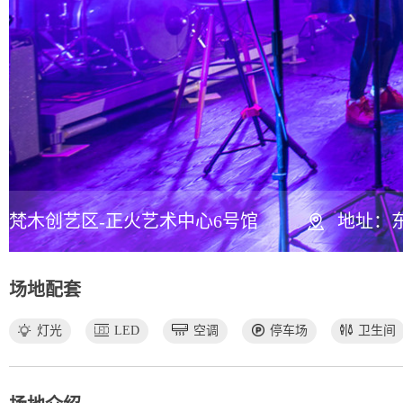
梵木创艺区-正火艺术中心6号馆
地址：东
场地配套
灯光
LED
空调
停车场
卫生间