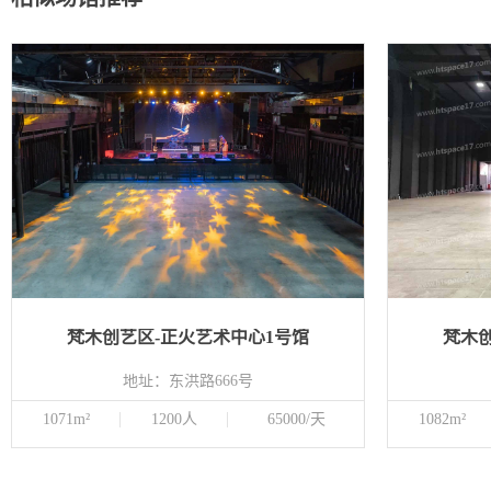
梵木创艺区-正火艺术中心1号馆
梵木
地址：东洪路666号
1071m²
1200人
65000/天
1082m²